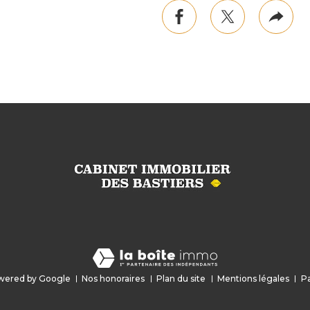
facebook
twitter
Plus
de
part
wered by Google
Nos honoraires
Plan du site
Mentions légales
Pa