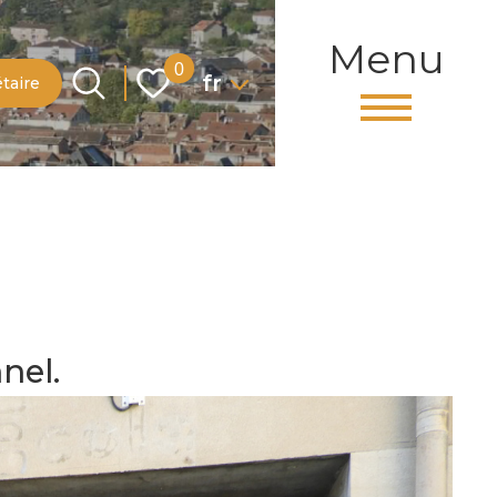
Menu
Langue
0
fr
taire
nel.