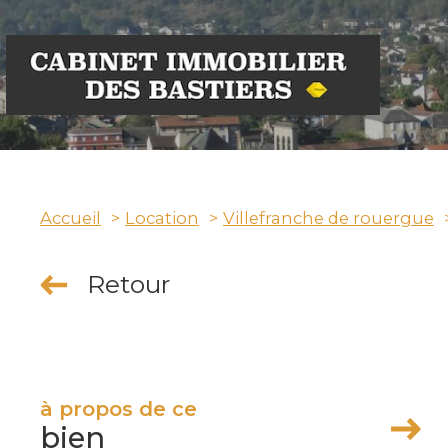
Accueil
Location
Villefranche de rouergue
Retour
à propos de ce
bien