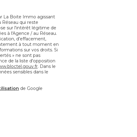
par La Boite Immo agissant
u Réseau qui reste
 sur l'intérêt légitime de
es à l'Agence / au Réseau.
fication, d’effacement,
nsentement à tout moment en
formations sur vos droits. Si
bertés » ne sont pas
e de la liste d'opposition
ww.bloctel.gouv.fr
. Dans le
nnées sensibles dans le
ilisation
de Google