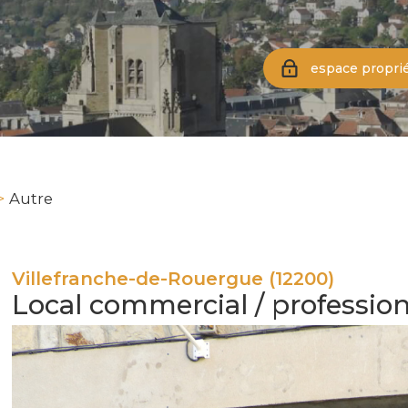
espace proprié
Autre
Villefranche-de-Rouergue (12200)
Local commercial / profession