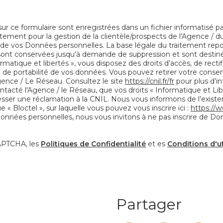
 sur ce formulaire sont enregistrées dans un fichier informatisé 
tement pour la gestion de la clientèle/prospects de l'Agence / d
e vos Données personnelles. La base légale du traitement repose
 sont conservées jusqu'à demande de suppression et sont destiné
rmatique et libertés », vous disposez des droits d’accès, de recti
 et de portabilité de vos données. Vous pouvez retirer votre co
ence / Le Réseau. Consultez le site
https://cnil.fr/fr
pour plus d’in
ntacté l'Agence / le Réseau, que vos droits « Informatique et Li
ser une réclamation à la CNIL. Nous vous informons de l’existenc
 Bloctel », sur laquelle vous pouvez vous inscrire ici :
https://w
Données personnelles, nous vous invitons à ne pas inscrire de Do
CAPTCHA, les
Politiques de Confidentialité
et es
Conditions d'ut
Partager