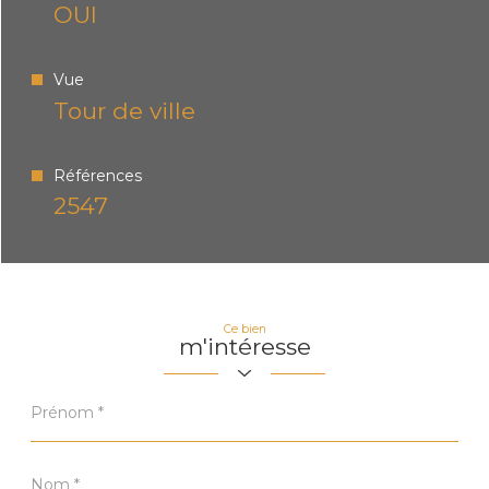
OUI
Vue
Tour de ville
Références
2547
Ce bien
m'intéresse
Prénom
*
Nom