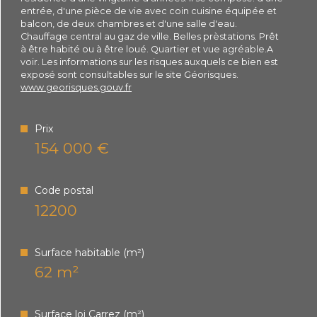
entrée, d'une pièce de vie avec coin cuisine équipée et
Plus d'informations sur
balcon, de deux chambres et d'une salle d'eau.
Chauffage central au gaz de ville. Belles prèstations. Prêt
le quartier
à être habité ou à être loué. Quartier et vue agréable.A
voir. Les informations sur les risques auxquels ce bien est
exposé sont consultables sur le site Géorisques.
www.georisques.gouv.fr
Bilan
Prix
énergétique
154 000 €
Code postal
12200
Surface habitable (m²)
62 m²
Surface loi Carrez (m²)