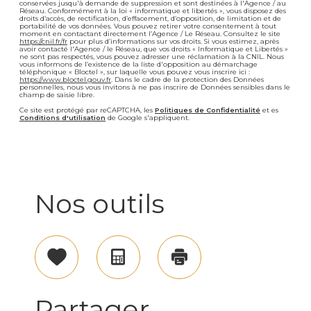
conservées jusqu'à demande de suppression et sont destinées à l'Agence / au
Réseau. Conformément à la loi « informatique et libertés », vous disposez des
droits d’accès, de rectification, d’effacement, d’opposition, de limitation et de
portabilité de vos données. Vous pouvez retirer votre consentement à tout
moment en contactant directement l’Agence / Le Réseau. Consultez le site
https://cnil.fr/fr
pour plus d’informations sur vos droits. Si vous estimez, après
avoir contacté l'Agence / le Réseau, que vos droits « Informatique et Libertés »
ne sont pas respectés, vous pouvez adresser une réclamation à la CNIL. Nous
vous informons de l’existence de la liste d'opposition au démarchage
téléphonique « Bloctel », sur laquelle vous pouvez vous inscrire ici :
https://www.bloctel.gouv.fr
. Dans le cadre de la protection des Données
personnelles, nous vous invitons à ne pas inscrire de Données sensibles dans le
champ de saisie libre.
Ce site est protégé par reCAPTCHA, les
Politiques de Confidentialité
et es
Conditions d'utilisation
de Google s'appliquent.
Nos outils
Sélectionner
Calculatrice
Imprimer
Partager