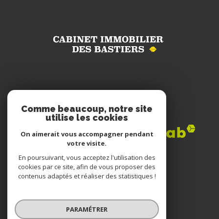
Adhérents
Comme beaucoup, notre site
utilise les cookies
On aimerait vous accompagner pendant
votre visite.
En poursuivant, vous acceptez l'utilisation des
cookies par ce site, afin de vous proposer des
contenus adaptés et réaliser des statistiques !
© 2022
Tous droits réservés
PARAMÉTRER
Traduction powered by Google