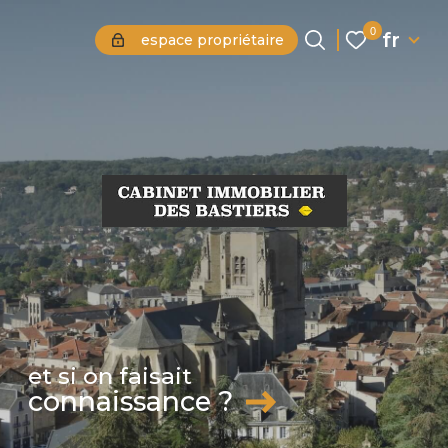
Langue
0
fr
espace propriétaire
Langue
0
fr
Accueil
et si on faisait
connaissance ?