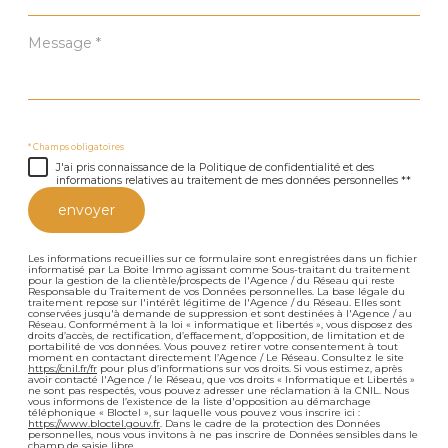
Message
*
* Champs obligatoires
J'ai pris connaissance de la Politique de confidentialité et des
informations relatives au traitement de mes données personnelles **
envoyer
Les informations recueillies sur ce formulaire sont enregistrées dans un fichier
informatisé par La Boite Immo agissant comme Sous-traitant du traitement
pour la gestion de la clientèle/prospects de l'Agence / du Réseau qui reste
Responsable du Traitement de vos Données personnelles. La base légale du
traitement repose sur l'intérêt légitime de l'Agence / du Réseau. Elles sont
conservées jusqu'à demande de suppression et sont destinées à l'Agence / au
Réseau. Conformément à la loi « informatique et libertés », vous disposez des
droits d’accès, de rectification, d’effacement, d’opposition, de limitation et de
portabilité de vos données. Vous pouvez retirer votre consentement à tout
moment en contactant directement l’Agence / Le Réseau. Consultez le site
https://cnil.fr/fr
pour plus d’informations sur vos droits. Si vous estimez, après
avoir contacté l'Agence / le Réseau, que vos droits « Informatique et Libertés »
ne sont pas respectés, vous pouvez adresser une réclamation à la CNIL. Nous
vous informons de l’existence de la liste d'opposition au démarchage
téléphonique « Bloctel », sur laquelle vous pouvez vous inscrire ici :
https://www.bloctel.gouv.fr
. Dans le cadre de la protection des Données
personnelles, nous vous invitons à ne pas inscrire de Données sensibles dans le
champ de saisie libre.