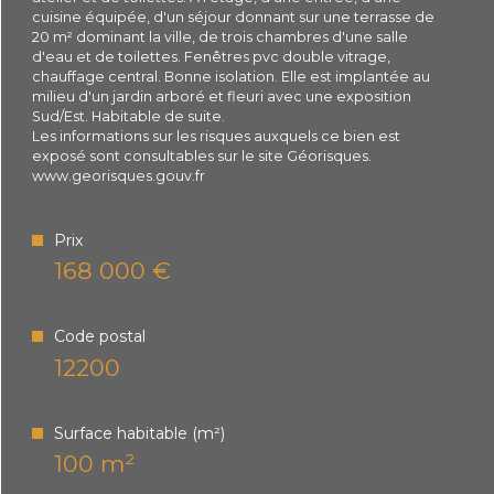
cuisine équipée, d'un séjour donnant sur une terrasse de
Plus d'informations sur
20 m² dominant la ville, de trois chambres d'une salle
d'eau et de toilettes. Fenêtres pvc double vitrage,
le quartier
chauffage central. Bonne isolation. Elle est implantée au
milieu d'un jardin arboré et fleuri avec une exposition
Sud/Est. Habitable de suite.
Les informations sur les risques auxquels ce bien est
exposé sont consultables sur le site Géorisques.
www.georisques.gouv.fr
Bilan
énergétique
Prix
168 000 €
Code postal
12200
Surface habitable (m²)
100 m²