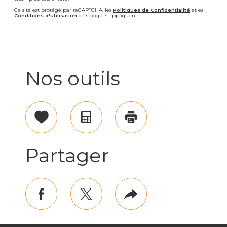
Ce site est protégé par reCAPTCHA, les
Politiques de Confidentialité
et es
Conditions d'utilisation
de Google s'appliquent.
Nos outils
Sélectionner
Calculatrice
Imprimer
Partager
facebook
twitter
Plus
de
partage