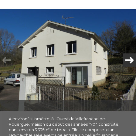
Plus d'informations
financières
Plus de
détails
la
copropriété
A environ 1 kilomètre, à l'Ouest de Villefranche de
Rouergue, maison du début des années "70", construite
dans environ 3 335m² de terrain. Elle se compose: d'un
rez-de-chaussée avec: une entrée, un cellier/buanderie,