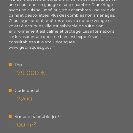
une chaufferie, un garage et une chambre. D'un étage
Plus d'informations sur
avec une cuisine, un séjour, trois chambres, une salle de
bains et des toilettes. Plus des combles non aménagés.
le quartier
Chauffage central, fenêtres en pvc à double vitrage et
volets électriques. Elle est habitable de suite. Son
environnement est calme et protégé. Les informations
sur les risques auxquels ce bien est exposé sont
consultables sur le site Géorisques.
www.georisques.gouv.fr
Bilan
énergétique
Prix
179 000 €
Code postal
12200
Surface habitable (m²)
100 m²