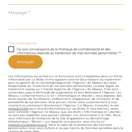
Message
*
* Champs obligatoires
J'ai pris connaissance de la Politique de confidentialité et des
informations relatives au traitement de mes données personnelles **
envoyer
Les informations recueillies sur ce formulaire sont enregistrées dans un fichier
informatisé par La Boite Immo agissant comme Sous-traitant du traitement
pour la gestion de la clientèle/prospects de l'Agence / du Réseau qui reste
Responsable du Traitement de vos Données personnelles. La base légale du
traitement repose sur l'intérêt légitime de l'Agence / du Réseau. Elles sont
conservées jusqu'à demande de suppression et sont destinées à l'Agence / au
Réseau. Conformément à la loi « informatique et libertés », vous disposez des
droits d’accès, de rectification, d’effacement, d’opposition, de limitation et de
portabilité de vos données. Vous pouvez retirer votre consentement à tout
moment en contactant directement l’Agence / Le Réseau. Consultez le site
https://cnil.fr/fr
pour plus d’informations sur vos droits. Si vous estimez, après
avoir contacté l'Agence / le Réseau, que vos droits « Informatique et Libertés »
ne sont pas respectés, vous pouvez adresser une réclamation à la CNIL. Nous
vous informons de l’existence de la liste d'opposition au démarchage
téléphonique « Bloctel », sur laquelle vous pouvez vous inscrire ici :
https://www.bloctel.gouv.fr
. Dans le cadre de la protection des Données
personnelles, nous vous invitons à ne pas inscrire de Données sensibles dans le
champ de saisie libre.