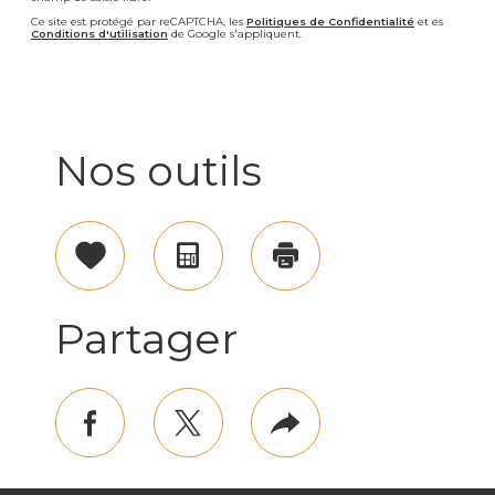
Ce site est protégé par reCAPTCHA, les
Politiques de Confidentialité
et es
Conditions d'utilisation
de Google s'appliquent.
Nos outils
Sélectionner
Calculatrice
Imprimer
Partager
facebook
twitter
Plus
de
partage