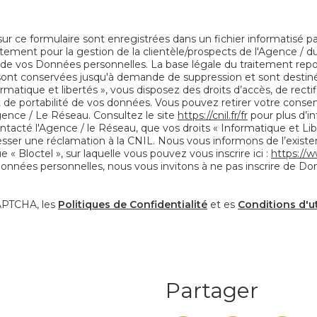
 sur ce formulaire sont enregistrées dans un fichier informatisé 
tement pour la gestion de la clientèle/prospects de l'Agence / d
e vos Données personnelles. La base légale du traitement repose
 sont conservées jusqu'à demande de suppression et sont destiné
rmatique et libertés », vous disposez des droits d’accès, de recti
 et de portabilité de vos données. Vous pouvez retirer votre co
ence / Le Réseau. Consultez le site
https://cnil.fr/fr
pour plus d’in
ntacté l'Agence / le Réseau, que vos droits « Informatique et Li
ser une réclamation à la CNIL. Nous vous informons de l’existenc
 Bloctel », sur laquelle vous pouvez vous inscrire ici :
https://w
Données personnelles, nous vous invitons à ne pas inscrire de Do
CAPTCHA, les
Politiques de Confidentialité
et es
Conditions d'ut
Partager