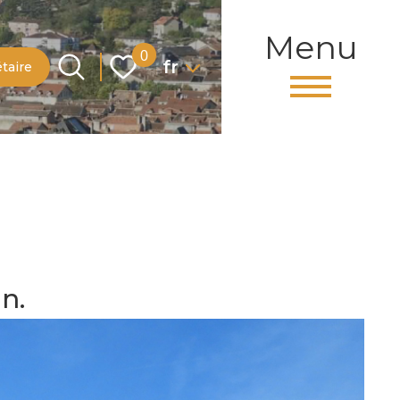
Menu
Langue
0
fr
taire
n.