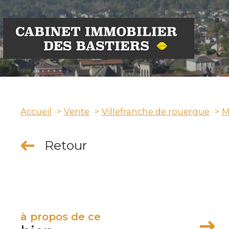
Accueil
Vente
Villefranche de rouergue
M
Retour
à propos de ce