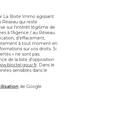
par La Boite Immo agissant
u Réseau qui reste
 sur l'intérêt légitime de
es à l'Agence / au Réseau.
fication, d’effacement,
nsentement à tout moment en
formations sur vos droits. Si
bertés » ne sont pas
e de la liste d'opposition
ww.bloctel.gouv.fr
. Dans le
nnées sensibles dans le
ilisation
de Google